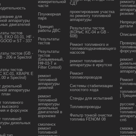
измерительной
ремонту
СДТ
я
части
топливн
водительность
аппарат
проектирование участка
резюме
Плунжерная
по ремонту топливной
дование для
пара
аппаратуры
вной аппаратуры
Непреци
ьных двигателей
детали
Принцип
Результаты тестов
работы ДВС
(КОНиС КС-04 и GB -
ьтаты тестов
Описани
608)
L EKO 03.01, HF -
Результаты
 GOOD и ST - 337
тестов
Проверк
Ремонт топливного и
топливн
топливоподкачивающего
форсуно
Результаты
насосов
таты тестов (GB -
тестов
B - 206 и Spectrol
(Безымянный,
ремонт
ремонт топливной
НФ-03-Т и
дизельн
аппаратуры в иркутске
Filter Consol)
топливн
ьтаты тестов
аппарат
Ремонт
С КС-01, КВАРК Е
ремонт
топливопроводов
.00 и Spectrol)
топливной
Ремонт
аппаратуры
топливн
Системы стабилизации
т дизельной
дизелей
и
холостого хода
вной аппаратуры
топливо
с план
| Трещи
ремонт
Стенды для испытаний
топливной
т топливного
аппаратуры
русские
а высокого
Топливопроводы
дизельных
ремонт
ния и форсунок
двигателей в
топливн
Фильтр тонкой очистки
воронеже
аппарат
т топливной
топлива FENOM 08
спб
атуры дизельных
смоленск
а
ремонт
смазка
топливной
топливн
ный тип