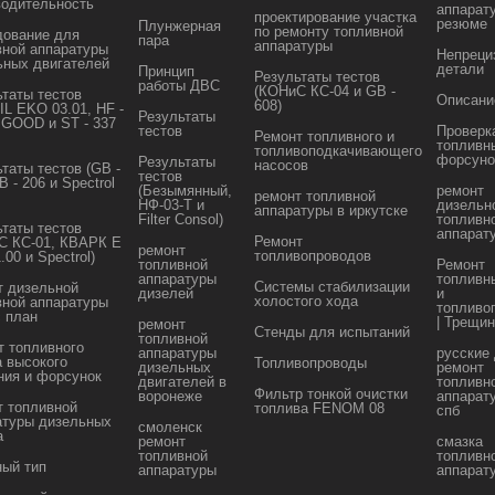
водительность
аппарат
проектирование участка
резюме
Плунжерная
по ремонту топливной
дование для
пара
аппаратуры
вной аппаратуры
Непреци
ьных двигателей
детали
Принцип
Результаты тестов
работы ДВС
(КОНиС КС-04 и GB -
ьтаты тестов
Описани
608)
L EKO 03.01, HF -
Результаты
 GOOD и ST - 337
тестов
Проверк
Ремонт топливного и
топливн
топливоподкачивающего
форсуно
Результаты
насосов
таты тестов (GB -
тестов
B - 206 и Spectrol
(Безымянный,
ремонт
ремонт топливной
НФ-03-Т и
дизельн
аппаратуры в иркутске
Filter Consol)
топливн
ьтаты тестов
аппарат
Ремонт
С КС-01, КВАРК Е
ремонт
топливопроводов
.00 и Spectrol)
топливной
Ремонт
аппаратуры
топливн
Системы стабилизации
т дизельной
дизелей
и
холостого хода
вной аппаратуры
топливо
с план
| Трещи
ремонт
Стенды для испытаний
топливной
т топливного
аппаратуры
русские
а высокого
Топливопроводы
дизельных
ремонт
ния и форсунок
двигателей в
топливн
Фильтр тонкой очистки
воронеже
аппарат
т топливной
топлива FENOM 08
спб
атуры дизельных
смоленск
а
ремонт
смазка
топливной
топливн
ный тип
аппаратуры
аппарат