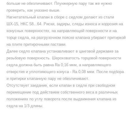
больше не обезличивают. Плунжерную пару так же нужно
проверить, как указано выше.
Нагнетательный клапан в сборе с седлом делают из стали
ШХ-15, НКС 58...64. Риски, задиры, следы износа и коррозия на
конусных поверхностях, на направляющей поверхности и на
торце седла, на разгрузочном пояске клапана убирают притиркой
на плите притирочными пастами.
Далее седло клапана устанавливают в цанговой державке за
резьбовую поверхность. Шероховатость торцовой поверхности
седла должна быть равна Rа 0,16 мкм, а направляющего
отверстия и уплотняющего конуса - Rа 0,08 мкм. После подбора
и притирки клапанную пару не обезличивают.
Отсутствует заедание, если клапан в седле при свободном
перемещение под действием собственного веса в различных
положениях по углу поворота после выдвижения клапана из
седла на 1/3 длины.